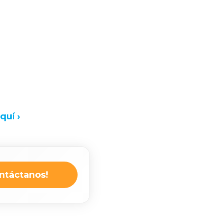
quí ›
ntáctanos!