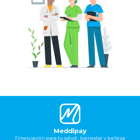
Meddipay
Financiación para tu salud , bienestar y belleza