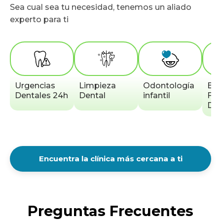
Sea cual sea tu necesidad, tenemos un aliado
experto para ti
Urgencias
Limpieza
Odontología
Bru
Dentales 24h
Dental
infantil
Fér
Den
Encuentra la clínica más cercana a ti
Preguntas Frecuentes