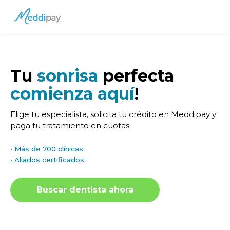
Saltar al contenido principal
Cuentas
Menú
Tu
sonrisa
perfecta
comienza aquí
!
Elige tu especialista, solicita tu crédito en Meddipay y
paga tu tratamiento en cuotas.
•
Más de 700 clínicas
•
Aliados certificados
Buscar dentista ahora